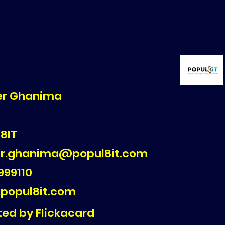
r Ghanima
8IT
r.ghanima@popul8it.com
999110
popul8it.com
ed by Flickacard